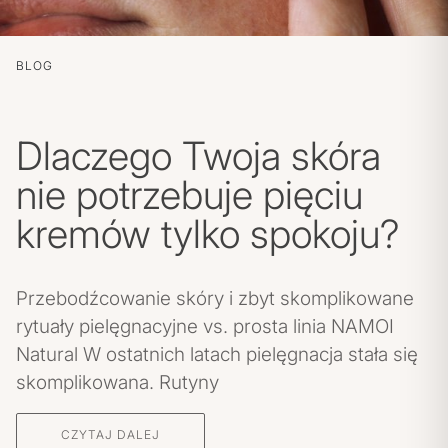
BLOG
Dlaczego Twoja skóra
nie potrzebuje pięciu
kremów tylko spokoju?
POLITYKA PRYWATNOŚCI
REGULAMIN SKLEPU
Przebodźcowanie skóry i zbyt skomplikowane
WYSYŁKA
rytuały pielęgnacyjne vs. prosta linia NAMOI
ZWROTY I REKLAMACJE
Natural W ostatnich latach pielęgnacja stała się
skomplikowana. Rutyny
MOJE KONTO
REGULAMIN KLUBU LOJALNOŚCIOWEGO
CZYTAJ DALEJ