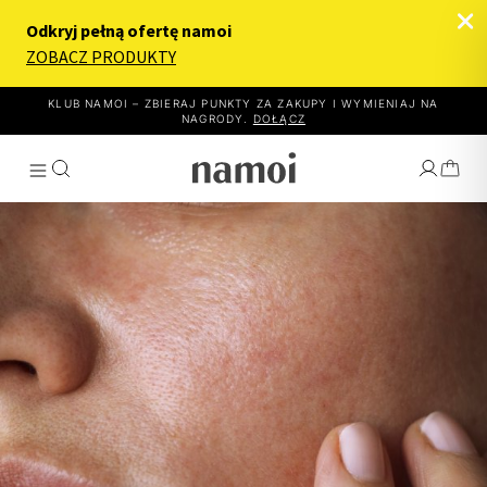
KLUB NAMOI – ZBIERAJ PUNKTY ZA ZAKUPY I WYMIENIAJ NA
NAGRODY.
DOŁĄCZ
WYBIERZ EFEKT
JAK TO DZIAŁA
PRODUKTY
O NAMOI