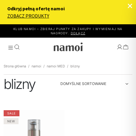
KLUB NAMOI – ZBIERAJ PUNKTY ZA ZAKUPY I WYMIENIAJ NA
NAGRODY.
DOŁĄCZ
Strona główna
/
namoi
/
namoi MED
/
blizny
blizny
WYBIERZ EFEKT
JAK TO DZIAŁA
PRODUKTY
SALE
O NAMOI
NEW