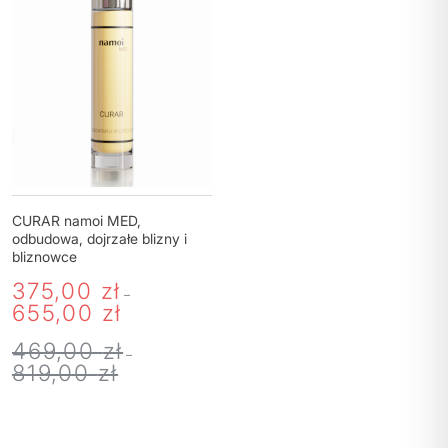
POLITYKA PRYWATNOŚCI
CURAR namoi MED,
odbudowa, dojrzałe blizny i
bliznowce
REGULAMIN SKLEPU
375,00
zł
–
WYSYŁKA
655,00
zł
ZWROTY I REKLAMACJE
469,00
zł
–
819,00
zł
MOJE KONTO
REGULAMIN KLUBU LOJALNOŚCIOWEGO