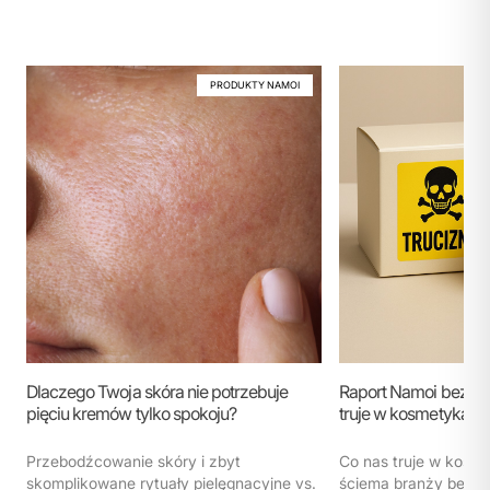
PRODUKTY NAMOI
Dlaczego Twoja skóra nie potrzebuje
Raport Namoi bez ko
pięciu kremów tylko spokoju?
truje w kosmetykach
Przebodźcowanie skóry i zbyt
Co nas truje w kosm
skomplikowane rytuały pielęgnacyjne vs.
ściema branży beaut