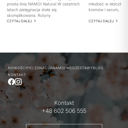
prosta linia NAMOI Natural W ostatnich
młodość w słoiczku. 
latach pielęgnacja stała się
kremów i serum,
skomplikowana. Rutyny
CZYTAJ DALEJ
CZYTAJ DALEJ
NOWOŚCI
PIELĘGNACJA
NAMOI MED
ZESTAWY
BLOG
KONTAKT
Kontakt
+48 602 506 555