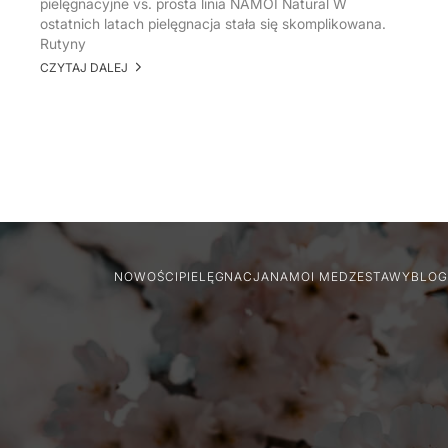
pielęgnacyjne vs. prosta linia NAMOI Natural W
ostatnich latach pielęgnacja stała się skomplikowana.
Rutyny
CZYTAJ DALEJ
NOWOŚCI
PIELĘGNACJA
NAMOI MED
ZESTAWY
BLOG