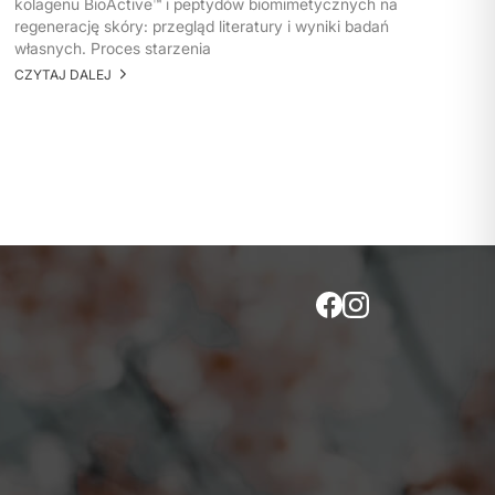
kolagenu BioActive™ i peptydów biomimetycznych na
regenerację skóry: przegląd literatury i wyniki badań
własnych. Proces starzenia
CZYTAJ DALEJ