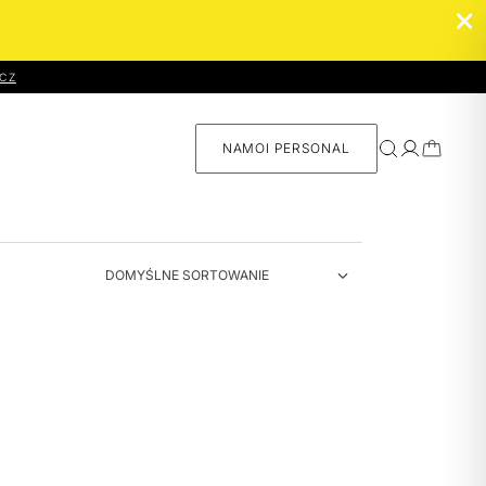
CZ
NAMOI PERSONAL
Namoi
Personal –
skład
dopasowany
do Ciebie
SPRAWDŻ ›