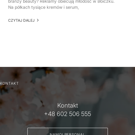
branży beauty? Reklamy obiecują młodość w słoiczku.
Na półkach tysiące kremów i serum,
CZYTAJ DALEJ
KONTAKT
Kontakt
+48 602 506 555
NAMOI PERSONAL