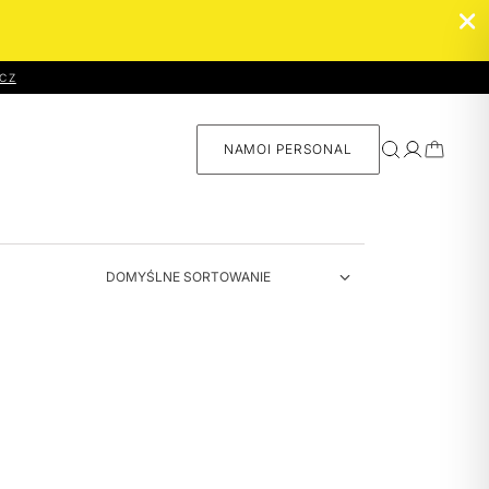
CZ
NAMOI PERSONAL
Namoi
Personal –
skład
dopasowany
do Ciebie
SPRAWDŻ ›