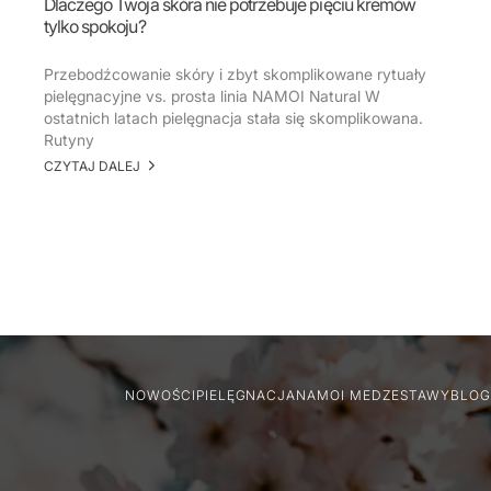
Dlaczego Twoja skóra nie potrzebuje pięciu kremów
tylko spokoju?
Przebodźcowanie skóry i zbyt skomplikowane rytuały
pielęgnacyjne vs. prosta linia NAMOI Natural W
ostatnich latach pielęgnacja stała się skomplikowana.
Rutyny
CZYTAJ DALEJ
NOWOŚCI
PIELĘGNACJA
NAMOI MED
ZESTAWY
BLOG