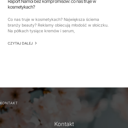
Raport Namoi bez kompromisów: co nas truje w
kosmetykach?
Co nas truje w kosmetykach? Największa ściema
branży beauty? Reklamy obiecują młodość w słoiczku.
Na półkach tysiące kremów i serum,
CZYTAJ DALEJ
KONTAKT
Kontakt