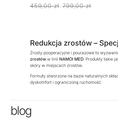
459,00
zł
799,00
zł
–
Redukcja zrostów – Specj
Zrosty pooperacyjne i pourazowe to wyzwanie 
zrostów
w linii
NAMOI MED
. Produkty takie j
skóry w miejscach zrostów.
Formuły stworzone na bazie naturalnych skład
dyskomfort i ograniczoną ruchomość.
blog