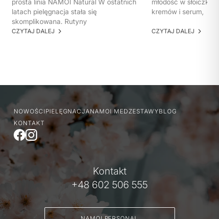
prosta linia NAMOI Natural W ostatnich
młodość w słoiczku. 
latach pielęgnacja stała się
kremów i serum,
skomplikowana. Rutyny
CZYTAJ DALEJ
CZYTAJ DALEJ
NOWOŚCI
PIELĘGNACJA
NAMOI MED
ZESTAWY
BLOG
KONTAKT
Kontakt
+48 602 506 555
NAMOI PERSONAL