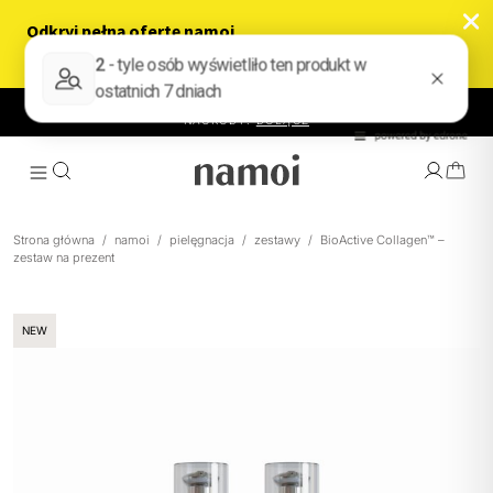
KLUB NAMOI – ZBIERAJ PUNKTY ZA ZAKUPY I WYMIENIAJ NA
NAGRODY.
DOŁĄCZ
Strona główna
/
namoi
/
pielęgnacja
/
zestawy
/
BioActive Collagen™ –
zestaw na prezent
WYBIERZ EFEKT
NEW
JAK TO DZIAŁA
PRODUKTY
O NAMOI