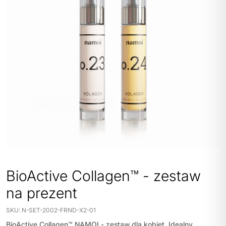
POLITYKA PRYWATNOŚCI
REGULAMIN SKLEPU
WYSYŁKA
BioActive Collagen™ - zestaw
ZWROTY I REKLAMACJE
na prezent
MOJE KONTO
SKU:
N-SET-2002-FRND-X2-01
REGULAMIN KLUBU LOJALNOŚCIOWEGO
BioActive Collagen™ NAMOI - zestaw dla kobiet. Idealny