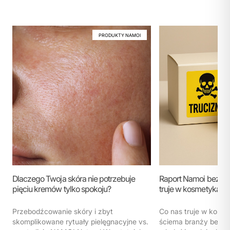
PRODUKTY NAMOI
Dlaczego Twoja skóra nie potrzebuje
Raport Namoi bez ko
pięciu kremów tylko spokoju?
truje w kosmetykach
Przebodźcowanie skóry i zbyt
Co nas truje w kosm
skomplikowane rytuały pielęgnacyjne vs.
ściema branży beaut