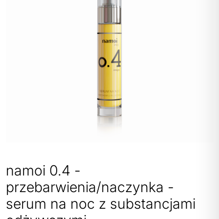
POLITYKA PRYWATNOŚCI
REGULAMIN SKLEPU
WYSYŁKA
namoi 0.4 -
ZWROTY I REKLAMACJE
przebarwienia/naczynka -
MOJE KONTO
serum na noc z substancjami
REGULAMIN KLUBU LOJALNOŚCIOWEGO