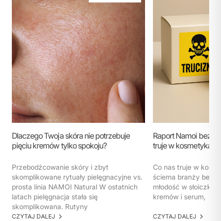
Dlaczego Twoja skóra nie potrzebuje
Raport Namoi bez ko
pięciu kremów tylko spokoju?
truje w kosmetykach
Przebodźcowanie skóry i zbyt
Co nas truje w kosm
skomplikowane rytuały pielęgnacyjne vs.
ściema branży beaut
prosta linia NAMOI Natural W ostatnich
młodość w słoiczku. 
latach pielęgnacja stała się
kremów i serum,
skomplikowana. Rutyny
CZYTAJ DALEJ
CZYTAJ DALEJ