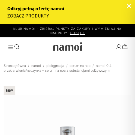
KLUB NAMOI – ZBIERAJ PUNKTY ZA ZAKUPY I WYMIENIAJ NA
NAGRODY.
DOŁĄCZ
Strona główna
/
namoi
/
pielęgnacja
/
serum na noc
/
namoi 0.4 –
przebarwienia/naczynka – serum na noc z substancjami odżywczymi
WYBIERZ EFEKT
NEW
JAK TO DZIAŁA
PRODUKTY
O NAMOI