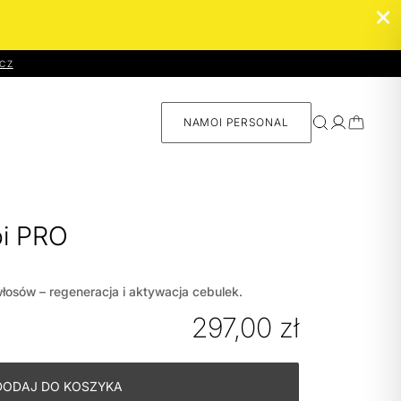
CZ
NAMOI PERSONAL
Namoi
i PRO
Personal –
skład
osów – regeneracja i aktywacja cebulek.
dopasowany
do Ciebie
297,00
zł
SPRAWDŻ ›
DODAJ DO KOSZYKA