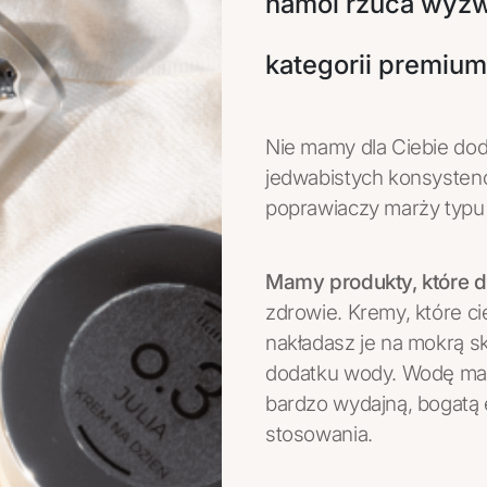
namoi rzuca wyzw
kategorii premium
Nie mamy dla Ciebie do
jedwabistych konsystencj
poprawiaczy marży typu
Mamy produkty, które dz
zdrowie. Kremy, które ci
nakładasz je na mokrą s
dodatku wody. Wodę mas
bardzo wydajną, bogatą 
stosowania.