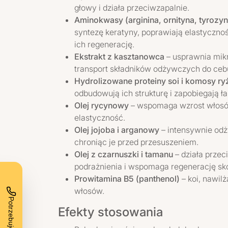
głowy i działa przeciwzapalnie.
Aminokwasy (arginina, ornityna, tyrozyna
syntezę keratyny, poprawiają elastyczno
ich regenerację.
Ekstrakt z kasztanowca
– usprawnia mikr
transport składników odżywczych do ceb
Hydrolizowane proteiny soi i komosy r
odbudowują ich strukturę i zapobiegają ł
Olej rycynowy
– wspomaga wzrost włosów
elastyczność.
Olej jojoba i arganowy
– intensywnie odż
chroniąc je przed przesuszeniem.
Olej z czarnuszki i tamanu
– działa przec
podrażnienia i wspomaga regenerację sk
Prowitamina B5 (panthenol)
– koi, nawil
włosów.
Efekty stosowania