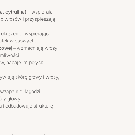
, cytrulina)
– wspierają
ść włosów i przyspieszają
okrążenie, wspierając
ulek włosowych.
yżowej
– wzmacniają włosy,
amliwości.
, nadaje im połysk i
ywiają skórę głowy i włosy,
iwzapalnie, łagodzi
óry głowy.
ża i odbudowuje strukturę