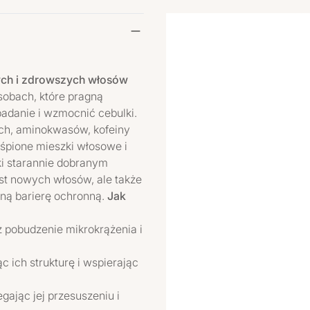
zych i zdrowszych włosów
sobach, które pragną
danie i wzmocnić cebulki.
ch, aminokwasów, kofeiny
uśpione mieszki włosowe i
ki starannie dobranym
st nowych włosów, ale także
lną barierę ochronną.
Jak
pobudzenie mikrokrążenia i
ich strukturę i wspierając
gając jej przesuszeniu i