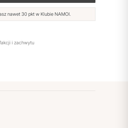
asz nawet 30 pkt w Klubie NAMOI.
SKUTECZNOŚĆ W CZYSTEJ POSTACI
fakcji i zachwytu