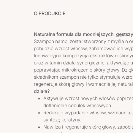
O PRODUKCIE
Naturalna formuła dla mocniejszych, gęsts
Szampon namoi został stworzony z myślą o o
pobudzić wzrost włosów, zahamować ich wypa
Innowacyjna kompozycja ekstraktów roślinny
oraz witamin działa synergicznie, aktywując 
poprawiając mikrokrążenie skóry głowy. Dzię
składnikom szampon nie tylko stymuluje wzro
regeneruje skórę głowy i wzmacnia jej natura
działa?
Aktywuje wzrost nowych włosów poprzez 
dotlenienie cebulek włosowych.
Redukuje wypadanie włosów, wzmacniając 
syntezę keratyny.
Nawilża i regeneruje skórę głowy, zapobie