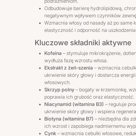
podrażnieniom.
Odbudowuje barierę hydrolipidową, chron
negatywnym wpływem czynników zewnę
Wzmacnia włosy od nasady aż po same k
elastyczność i odporność na uszkodzenia
Kluczowe składniki aktywne
Kofeina
– stymuluje mikrokrążenie, dotlen
wydłuża fazę wzrostu włosa.
Ekstrakt z żeń-szenia
– wzmacnia cebulk
ukrwienie skóry głowy i dostarcza ener
włosowych.
Skrzyp polny
– bogaty w krzemionkę, wz
poprawia ich grubość oraz elastyczność.
Niacynamid (witamina B3)
– reguluje pr
ukrwienie skóry głowy i wspiera regener
Biotyna (witamina B7)
– niezbędna dla 
ich wzrost i zapobiega nadmiernemu wyp
Cynk
– wzmacnia cebulki włosowe, reduk