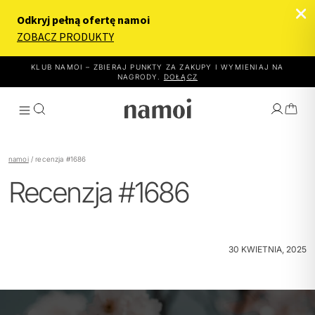
KLUB NAMOI – ZBIERAJ PUNKTY ZA ZAKUPY I WYMIENIAJ NA
NAGRODY.
DOŁĄCZ
namoi
/
recenzja #1686
Recenzja #1686
WYBIERZ EFEKT
JAK TO DZIAŁA
30 KWIETNIA, 2025
PRODUKTY
O NAMOI