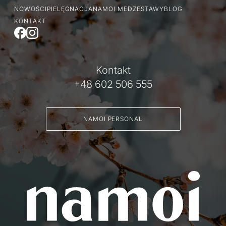
NOWOŚCI
PIELĘGNACJA
NAMOI MED
ZESTAWY
BLOG
KONTAKT
Kontakt
+48 602 506 555
POLITYKA PRYWATNOŚCI
NAMOI PERSONAL
REGULAMIN SKLEPU
WYSYŁKA
ZWROTY I REKLAMACJE
MOJE KONTO
REGULAMIN KLUBU LOJALNOŚCIOWEGO