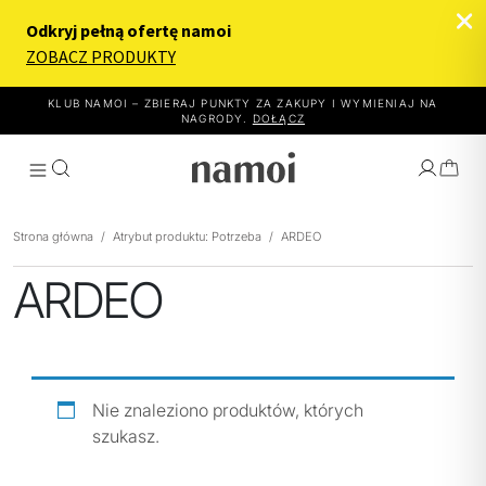
KLUB NAMOI – ZBIERAJ PUNKTY ZA ZAKUPY I WYMIENIAJ NA
NAGRODY.
DOŁĄCZ
Strona główna
/
Atrybut produktu: Potrzeba
/
ARDEO
ARDEO
WYBIERZ EFEKT
JAK TO DZIAŁA
PRODUKTY
Nie znaleziono produktów, których
O NAMOI
szukasz.