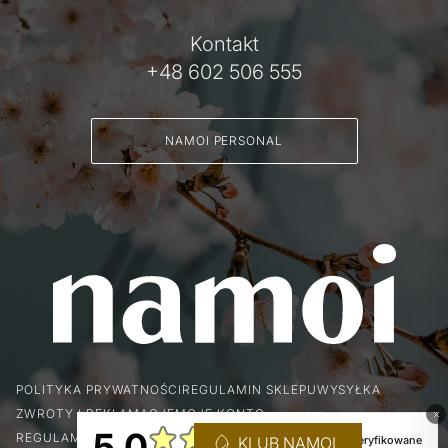
Kontakt
+48 602 506 555
NAMOI PERSONAL
POLITYKA PRYWATNOŚCI
REGULAMIN SKLEPU
WYSYŁKA
ZWROTY I REKLAMACJE
MOJE KONTO
REGULAMIN KLUBU LOJALNOŚCIOWEGO
KLUB NAMOI