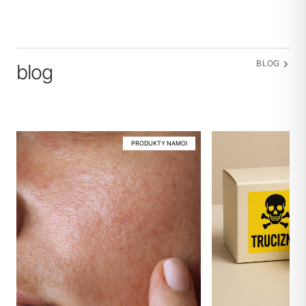
BLOG
blog
PRODUKTY NAMOI
POLITYKA PRYWATNOŚCI
REGULAMIN SKLEPU
WYSYŁKA
ZWROTY I REKLAMACJE
MOJE KONTO
REGULAMIN KLUBU LOJALNOŚCIOWEGO