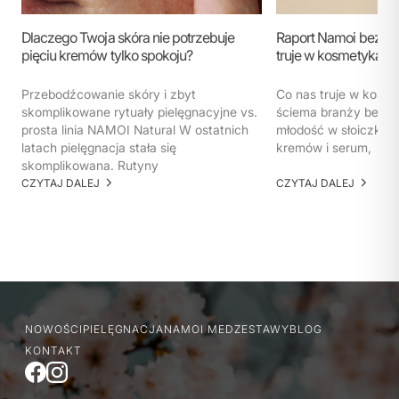
Dlaczego Twoja skóra nie potrzebuje
Raport Namoi bez ko
pięciu kremów tylko spokoju?
truje w kosmetykach
Przebodźcowanie skóry i zbyt
Co nas truje w kosm
skomplikowane rytuały pielęgnacyjne vs.
ściema branży beaut
prosta linia NAMOI Natural W ostatnich
młodość w słoiczku. 
latach pielęgnacja stała się
kremów i serum,
skomplikowana. Rutyny
CZYTAJ DALEJ
CZYTAJ DALEJ
NOWOŚCI
PIELĘGNACJA
NAMOI MED
ZESTAWY
BLOG
KONTAKT