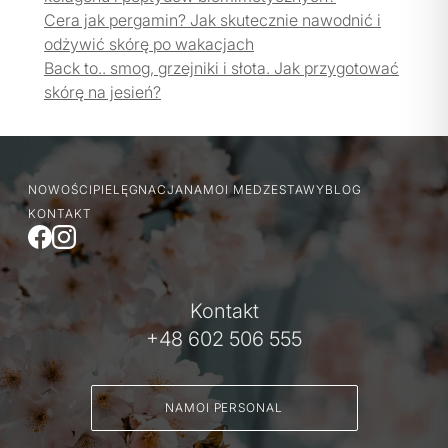
Cera jak pergamin? Jak skutecznie nawodnić i
odżywić skórę po wakacjach
Back to.. smog, grzejniki i słota. Jak przygotować
skórę na jesień?
NOWOŚCI
PIELĘGNACJA
NAMOI MED
ZESTAWY
BLOG
KONTAKT
Kontakt
+48 602 506 555
NAMOI PERSONAL