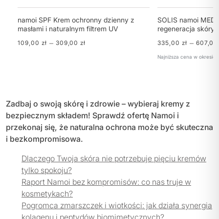
namoi SPF Krem ochronny dzienny z
SOLIS namoi MED, 
masłami i naturalnym filtrem UV
regeneracja skóry
–
–
109,00
zł
309,00
zł
335,00
zł
607,0
Najniższa cena w okresie 
Zadbaj o swoją skórę i zdrowie – wybieraj kremy z
bezpiecznym składem! Sprawdź ofertę Namoi i
przekonaj się, że naturalna ochrona może być skuteczna
i bezkompromisowa.
Dlaczego Twoja skóra nie potrzebuje pięciu kremów
tylko spokoju?
Raport Namoi bez kompromisów: co nas truje w
kosmetykach?
Pogromca zmarszczek i wiotkości: jak działa synergia
kolagenu i peptydów biomimetycznych?