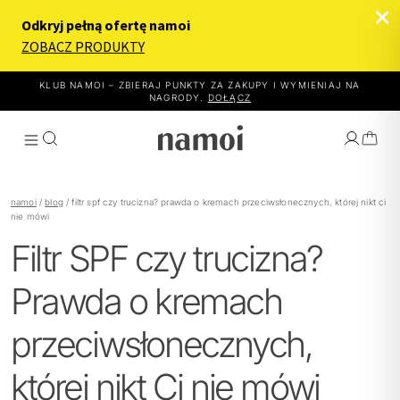
KLUB NAMOI – ZBIERAJ PUNKTY ZA ZAKUPY I WYMIENIAJ NA
NAGRODY.
DOŁĄCZ
namoi
/
blog
/
filtr spf czy trucizna? prawda o kremach przeciwsłonecznych, której nikt ci
nie mówi
Filtr SPF czy trucizna?
WYBIERZ EFEKT
JAK TO DZIAŁA
Prawda o kremach
PRODUKTY
przeciwsłonecznych,
O NAMOI
której nikt Ci nie mówi