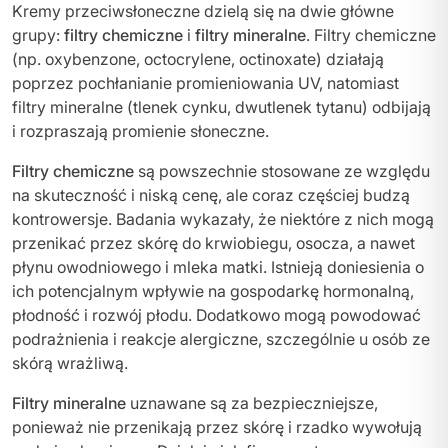
Kremy przeciwsłoneczne dzielą się na dwie główne
grupy:
filtry chemiczne
i
filtry mineralne
. Filtry chemiczne
(np. oxybenzone, octocrylene, octinoxate) działają
poprzez pochłanianie promieniowania UV, natomiast
filtry mineralne (tlenek cynku, dwutlenek tytanu) odbijają
i rozpraszają promienie słoneczne.
Filtry chemiczne
są powszechnie stosowane ze względu
na skuteczność i niską cenę, ale coraz częściej budzą
kontrowersje. Badania wykazały, że niektóre z nich mogą
przenikać przez skórę do krwiobiegu, osocza, a nawet
płynu owodniowego i mleka matki. Istnieją doniesienia o
ich potencjalnym wpływie na gospodarkę hormonalną,
płodność i rozwój płodu. Dodatkowo mogą powodować
podrażnienia i reakcje alergiczne, szczególnie u osób ze
skórą wrażliwą.
Filtry mineralne
uznawane są za bezpieczniejsze,
ponieważ nie przenikają przez skórę i rzadko wywołują