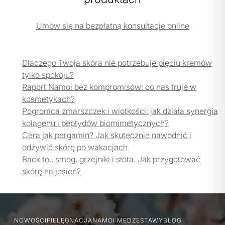
Umów się na bezpłatną konsultacje online
Dlaczego Twoja skóra nie potrzebuje pięciu kremów
tylko spokoju?
Raport Namoi bez kompromisów: co nas truje w
kosmetykach?
Pogromca zmarszczek i wiotkości: jak działa synergia
kolagenu i peptydów biomimetycznych?
Cera jak pergamin? Jak skutecznie nawodnić i
odżywić skórę po wakacjach
Back to.. smog, grzejniki i słota. Jak przygotować
skórę na jesień?
NOWOŚCI
PIELĘGNACJA
NAMOI MED
ZESTAWY
BLOG