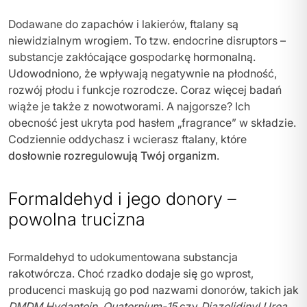
Dodawane do zapachów i lakierów, ftalany są
niewidzialnym wrogiem. To tzw. endocrine disruptors –
substancje zakłócające gospodarkę hormonalną.
Udowodniono, że wpływają negatywnie na płodność,
rozwój płodu i funkcje rozrodcze. Coraz więcej badań
wiąże je także z nowotworami. A najgorsze? Ich
obecność jest ukryta pod hasłem „fragrance” w składzie.
Codziennie oddychasz i wcierasz ftalany, które
dosłownie rozregulowują Twój organizm
.
Formaldehyd i jego donory –
powolna trucizna
Formaldehyd to udokumentowana substancja
rakotwórcza. Choć rzadko dodaje się go wprost,
producenci maskują go pod nazwami donorów, takich jak
DMDM Hydantoin
,
Quaternium-15
czy
Diazolidinyl Urea
.