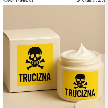
PORADY EKSPERCKIE
24 WRZEŚNIA, 2025
POLITYKA PRYWATNOŚCI
REGULAMIN SKLEPU
WYSYŁKA
ZWROTY I REKLAMACJE
MOJE KONTO
REGULAMIN KLUBU LOJALNOŚCIOWEGO