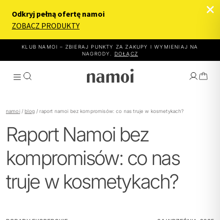
KLUB NAMOI – ZBIERAJ PUNKTY ZA ZAKUPY I WYMIENIAJ NA
NAGRODY.
DOŁĄCZ
namoi
/
blog
/
raport namoi bez kompromisów: co nas truje w kosmetykach?
Raport Namoi bez
WYBIERZ EFEKT
kompromisów: co nas
JAK TO DZIAŁA
truje w kosmetykach?
PRODUKTY
O NAMOI