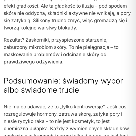
efekt gładkości. Ale ta gładkość to iluzja – pod spodem
skóra nie oddycha, składniki aktywne nie wnikają, a pory
się zatykają. Silikony trudno zmyć, więc gromadzą się i
tworzą kolejne warstwy blokady.
Rezultat? Zaskórniki, przyspieszone starzenie,
zaburzony mikrobiom skóry. To nie pielęgnacja – to
maskowanie problemów i odcinanie skóry od
prawdziwego odżywienia
.
Podsumowanie: świadomy wybór
albo świadome trucie
Nie ma co udawać, że to „tylko kontrowersje”. Jeśli coś
rozregulowuje hormony, zatruwa skórę, zatyka pory i
niesie ryzyko raka – to nie jest kosmetyk, to jest
chemiczna pułapka
. Każdy z wymienionych składników
znalazł się w kremach i serum tylko dlatego, że jest tani.