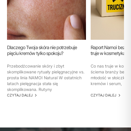
Dlaczego Twoja skóra nie potrzebuje
Raport Namoi bez ko
pięciu kremów tylko spokoju?
truje w kosmetykach
Przebodźcowanie skóry i zbyt
Co nas truje w kosm
skomplikowane rytuały pielęgnacyjne vs.
ściema branży beaut
prosta linia NAMOI Natural W ostatnich
młodość w słoiczku. 
latach pielęgnacja stała się
kremów i serum,
skomplikowana. Rutyny
CZYTAJ DALEJ
CZYTAJ DALEJ