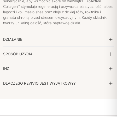
synergicznie, aby wzmocnić skórę od wewnątrz. BioActive
Collagen™ stymuluje regenerację i przywraca elastyczność, aloes
łagodzi i koi, masło shea oraz oleje z dzikiej róży, rokitnika i
granatu chronią przed stresem oksydacyjnym. Każdy składnik
tworzy unikalną całość, która naprawdę działa.
DZIAŁANIE
SPOSÓB UŻYCIA
INCI
DLACZEGO REVIVIO JEST WYJĄTKOWY?