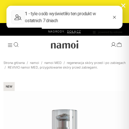
KLUB NAMOI – ZBIERAJ PUNKTY ZA ZAKUPY I WYMIENIAJ NA
NAGRODY.
DOŁĄCZ
Strona główna
/
namoi
/
namoi MED
/
regeneracja skóry przed i po zabiegach
/
REVIVIO namoi MED, przygotowanie skóry przed zabiegami.
WYBIERZ EFEKT
NEW
JAK TO DZIAŁA
PRODUKTY
O NAMOI