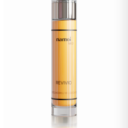
POLITYKA PRYWATNOŚCI
REGULAMIN SKLEPU
WYSYŁKA
ZWROTY I REKLAMACJE
MOJE KONTO
REGULAMIN KLUBU LOJALNOŚCIOWEGO