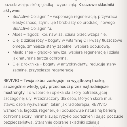
pozostawiając skórę gładką i wypoczętą.
Kluczowe składniki
aktywne:
BioActive Collagen™ – wspomaga regenerację, przywraca
elastyczność, stymuluje fibroblasty do produkcji nowego
BioActive Collagen™u.
Aloes – łagodzi, koi, nawilża, działa przeciwzapalnie.
Olej z dzikiej róży – bogaty w witaminę C i kwasy tłuszczowe
omega, zmniejsza stany zapalne i wspiera odbudowę.
Masło shea – głęboko nawilża, wspiera regenerację i działa
jak naturalna tarcza ochronna.
Olej z rokitnika – bogaty w antyoksydanty, redukuje stany
zapalne, przyspiesza regenerację.
REVIVIO – Twoja skóra zasługuje na wyjątkową troskę,
szczególnie wtedy, gdy przechodzi przez najtrudniejsze
mostrongty.
To wsparcie i opieka dla skóry potrzebującej
szczególnej siły. Przeznaczony dla osób, których skóra musi
stawić czoła wyzwaniom, takim jak radioterapia, REVIVIO
wzmacnia, łagodzi, regeneruje i odbudowuje naturalną barierę
ochronną skóry, minimalizując ryzyko podrażnień i dając poczucie
bezpieczeństwa. Starannie dobrane składniki działają