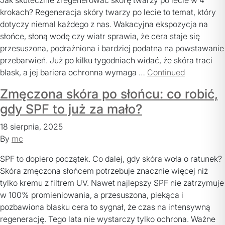
krokach? Regeneracja skóry twarzy po lecie to temat, który
dotyczy niemal każdego z nas. Wakacyjna ekspozycja na
słońce, słoną wodę czy wiatr sprawia, że cera staje się
przesuszona, podrażniona i bardziej podatna na powstawanie
przebarwień. Już po kilku tygodniach widać, że skóra traci
blask, a jej bariera ochronna wymaga …
Continued
Zmęczona skóra po słońcu: co robić,
gdy SPF to już za mało?
18 sierpnia, 2025
By
mc
SPF to dopiero początek. Co dalej, gdy skóra woła o ratunek?
Skóra zmęczona słońcem potrzebuje znacznie więcej niż
tylko kremu z filtrem UV. Nawet najlepszy SPF nie zatrzymuje
w 100% promieniowania, a przesuszona, piekąca i
pozbawiona blasku cera to sygnał, że czas na intensywną
regenerację. Tego lata nie wystarczy tylko ochrona. Ważne