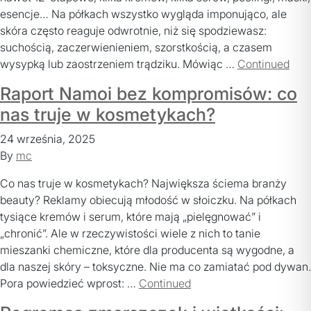
esencje… Na półkach wszystko wygląda imponująco, ale
skóra często reaguje odwrotnie, niż się spodziewasz:
suchością, zaczerwienieniem, szorstkością, a czasem
wysypką lub zaostrzeniem trądziku. Mówiąc …
Continued
Raport Namoi bez kompromisów: co
nas truje w kosmetykach?
24 września, 2025
By
POLITYKA PRYWATNOŚCI
mc
Co nas truje w kosmetykach? Największa ściema branży
REGULAMIN SKLEPU
beauty? Reklamy obiecują młodość w słoiczku. Na półkach
WYSYŁKA
tysiące kremów i serum, które mają „pielęgnować” i
„chronić”. Ale w rzeczywistości wiele z nich to tanie
ZWROTY I REKLAMACJE
mieszanki chemiczne, które dla producenta są wygodne, a
dla naszej skóry – toksyczne. Nie ma co zamiatać pod dywan.
MOJE KONTO
Pora powiedzieć wprost: …
Continued
REGULAMIN KLUBU LOJALNOŚCIOWEGO