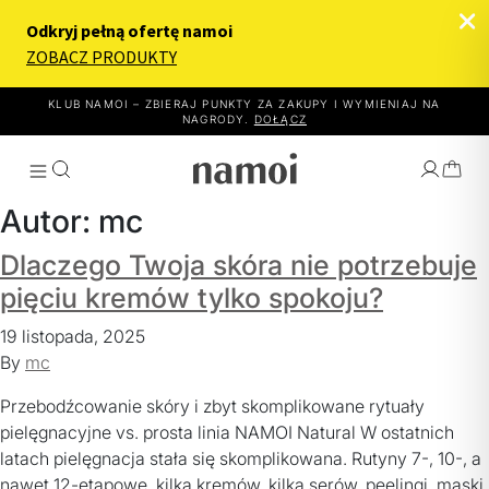
KLUB NAMOI – ZBIERAJ PUNKTY ZA ZAKUPY I WYMIENIAJ NA
NAGRODY.
DOŁĄCZ
Autor:
mc
Dlaczego Twoja skóra nie potrzebuje
pięciu kremów tylko spokoju?
WYBIERZ EFEKT
19 listopada, 2025
JAK TO DZIAŁA
By
mc
PRODUKTY
Przebodźcowanie skóry i zbyt skomplikowane rytuały
pielęgnacyjne vs. prosta linia NAMOI Natural W ostatnich
O NAMOI
latach pielęgnacja stała się skomplikowana. Rutyny 7-, 10-, a
nawet 12-etapowe, kilka kremów, kilka serów, peelingi, maski,