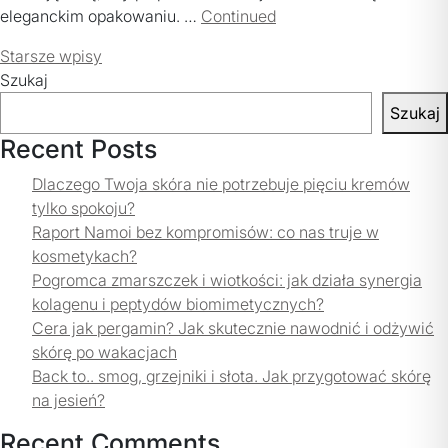
eleganckim opakowaniu. …
Continued
Nawigacja
Starsze wpisy
Szukaj
po
wpisach
Szukaj
Recent Posts
Dlaczego Twoja skóra nie potrzebuje pięciu kremów
tylko spokoju?
Raport Namoi bez kompromisów: co nas truje w
kosmetykach?
Pogromca zmarszczek i wiotkości: jak działa synergia
kolagenu i peptydów biomimetycznych?
Cera jak pergamin? Jak skutecznie nawodnić i odżywić
skórę po wakacjach
Back to.. smog, grzejniki i słota. Jak przygotować skórę
na jesień?
Recent Comments