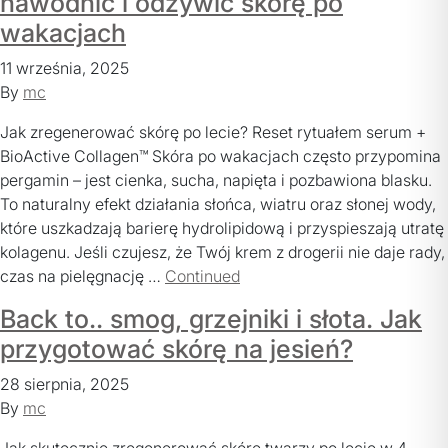
nawodnić i odżywić skórę po
wakacjach
11 września, 2025
By
mc
Jak zregenerować skórę po lecie? Reset rytuałem serum +
BioActive Collagen™ Skóra po wakacjach często przypomina
pergamin – jest cienka, sucha, napięta i pozbawiona blasku.
To naturalny efekt działania słońca, wiatru oraz słonej wody,
które uszkadzają barierę hydrolipidową i przyspieszają utratę
kolagenu. Jeśli czujesz, że Twój krem z drogerii nie daje rady,
czas na pielęgnację …
Continued
Back to.. smog, grzejniki i słota. Jak
przygotować skórę na jesień?
28 sierpnia, 2025
By
mc
Jak skutecznie zregenerować skórę twarzy po lecie w 4