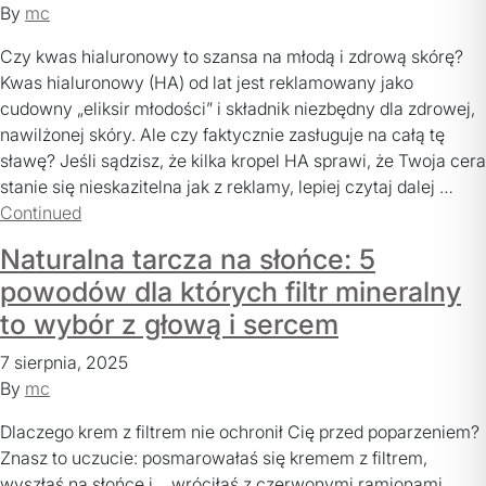
By
mc
Czy kwas hialuronowy to szansa na młodą i zdrową skórę?
Kwas hialuronowy (HA) od lat jest reklamowany jako
cudowny „eliksir młodości” i składnik niezbędny dla zdrowej,
nawilżonej skóry. Ale czy faktycznie zasługuje na całą tę
sławę? Jeśli sądzisz, że kilka kropel HA sprawi, że Twoja cera
stanie się nieskazitelna jak z reklamy, lepiej czytaj dalej …
Continued
Naturalna tarcza na słońce: 5
powodów dla których filtr mineralny
to wybór z głową i sercem
7 sierpnia, 2025
By
mc
Dlaczego krem z filtrem nie ochronił Cię przed poparzeniem?
Znasz to uczucie: posmarowałaś się kremem z filtrem,
wyszłaś na słońce i… wróciłaś z czerwonymi ramionami,