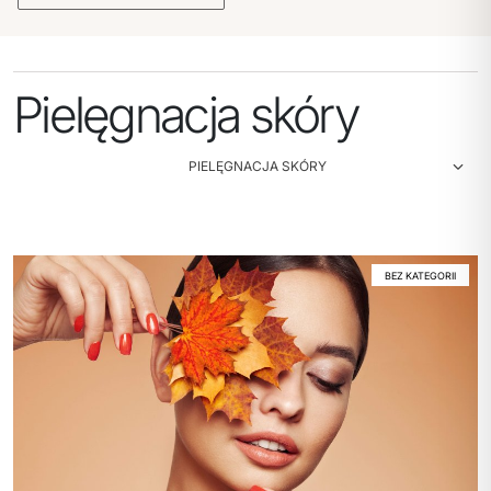
Pielęgnacja skóry
W
k
BEZ KATEGORII