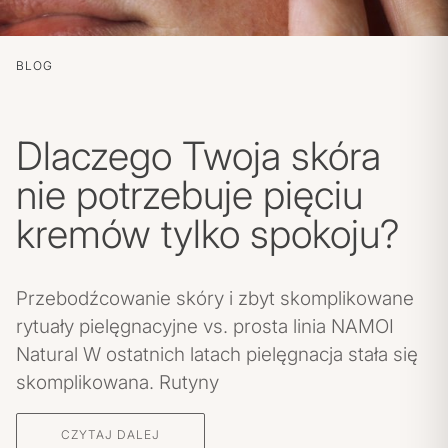
BLOG
Dlaczego Twoja skóra
nie potrzebuje pięciu
kremów tylko spokoju?
POLITYKA PRYWATNOŚCI
REGULAMIN SKLEPU
Przebodźcowanie skóry i zbyt skomplikowane
WYSYŁKA
rytuały pielęgnacyjne vs. prosta linia NAMOI
ZWROTY I REKLAMACJE
Natural W ostatnich latach pielęgnacja stała się
skomplikowana. Rutyny
MOJE KONTO
REGULAMIN KLUBU LOJALNOŚCIOWEGO
CZYTAJ DALEJ