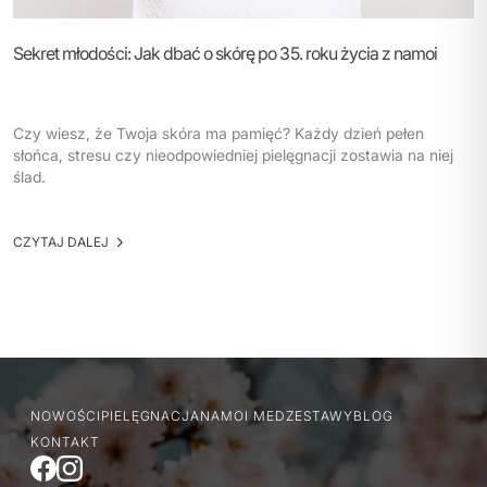
Sekret młodości: Jak dbać o skórę po 35. roku życia z namoi
Czy wiesz, że Twoja skóra ma pamięć? Każdy dzień pełen
słońca, stresu czy nieodpowiedniej pielęgnacji zostawia na niej
ślad.
CZYTAJ DALEJ
NOWOŚCI
PIELĘGNACJA
NAMOI MED
ZESTAWY
BLOG
KONTAKT