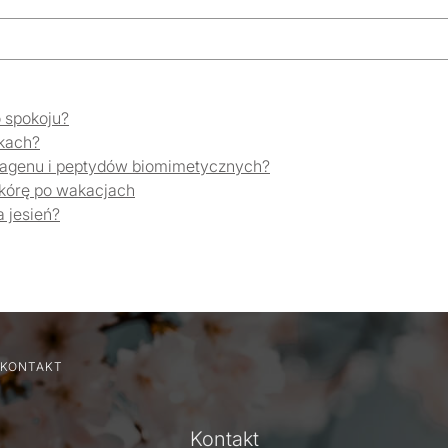
o spokoju?
ykach?
kolagenu i peptydów biomimetycznych?
skórę po wakacjach
a jesień?
KONTAKT
Kontakt