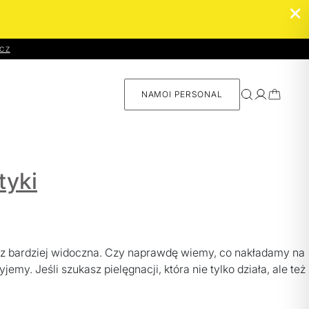
CZ
NAMOI PERSONAL
Namoi
tyki
Personal –
skład
dopasowany
do Ciebie
raz bardziej widoczna. Czy naprawdę wiemy, co nakładamy na
jemy. Jeśli szukasz pielęgnacji, która nie tylko działa, ale też
SPRAWDŻ ›