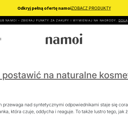
UB NAMOI – ZBIERAJ PUNKTY ZA ZAKUPY I WYMIENIAJ NA NAGRODY.
DOŁĄ
I
Namoi MED
AUTOMASAŻ
barwienia
Przeciwzmarszczkowy,
 postawić na naturalne kosme
eaktywna i atopowa.
czynka
skóra wiotka,
BLIZNOWCE
zmęczona
ynka
BLIZNY
, skóra wiotka, zmęczona
ŚWIEŻE BLIZNY
ich przewaga nad syntetycznymi odpowiednikami staje się co
ka, która czuje, oddycha i reaguje. To także lustro tego, jak ży
OPARZENIA
DŻ ›
SPRAWDŻ ›
OCHRONA SPF