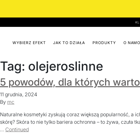
KL
WYBIERZ EFEKT
JAK TO DZIAŁA
PRODUKTY
O NAMO
Tag:
olejeroslinne
Pielęgnacja
Zestawy
EMULSJA DO MYCIA
NUTRIO
Skóra
Prze
5 powodów, dla których warto
Skóra podrażniona, r
podrażniona,
i na
TONIK
INTEGRA
11 grudnia, 2024
reaktywna i
Przebarwienia i nacz
KREM NA DZIEŃ
By
mc
atopowa
VITANOVA
Przeciwzmarszczkowy
KREM NA DZIEŃ I NOC
Naturalne kosmetyki zyskują coraz większą popularność, a 
NATURAL
skórę? Skóra to nie tylko bariera ochronna – to żywa, czuła tkan
SERUM NA NOC
SPRAWDŻ ›
SPRAW
…
Continued
BIOACTIVE COLLAGEN™