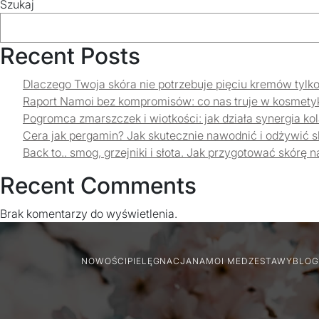
Szukaj
SZAMPON
Recent Posts
Dlaczego Twoja skóra nie potrzebuje pięciu kremów tylk
Raport Namoi bez kompromisów: co nas truje w kosmet
Pogromca zmarszczek i wiotkości: jak działa synergia 
Cera jak pergamin? Jak skutecznie nawodnić i odżywić 
Back to.. smog, grzejniki i słota. Jak przygotować skórę n
Recent Comments
Brak komentarzy do wyświetlenia.
NOWOŚCI
PIELĘGNACJA
NAMOI MED
ZESTAWY
BLOG